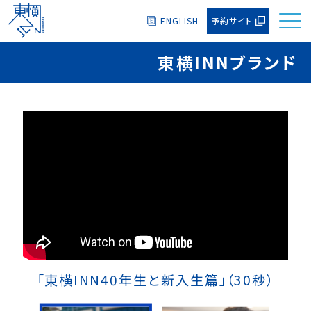
ENGLISH
予約サイト
東横INNブランド
「東横INN40年生と新入生篇」（30秒）